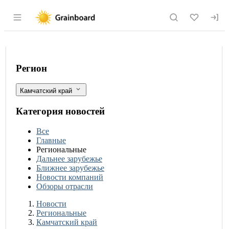
Раздел навигации по сайту grainboard.
Камчатский край: Власти задумались
Фильтры
Регион
Камчатский край
Категория новостей
Все
Главные
Региональные
Дальнее зарубежье
Ближнее зарубежье
Новости компаний
Обзоры отрасли
Новости
Разделы
Новости
Региональные
Камчатский край