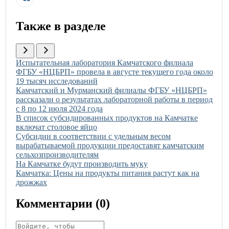
Также в разделе
Иллюстрация новости
Испытательная лаборатория Камчатского филиала
ФГБУ «НЦБРП» провела в августе текущего года около
19 тысяч исследований
Иллюстрация новости
Камчатский и Мурманский филиалы ФГБУ «НЦБРП»
рассказали о результатах лабораторной работы в период
с 8 по 12 июля 2024 года
Иллюстрация новости
В список субсидированных продуктов на Камчатке
включат столовое яйцо
Иллюстрация новости
Субсидии в соответствии с удельным весом
вырабатываемой продукции предоставят камчатским
сельхозпроизводителям
Иллюстрация новости
На Камчатке будут производить муку
Иллюстрация новости
Камчатка: Цены на продукты питания растут как на
дрожжах
Комментарии (
0
)