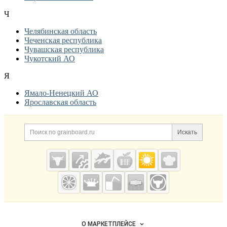
Ч
Челябинская область
Чеченская республика
Чувашская республика
Чукотский АО
Я
Ямало-Ненецкий АО
Ярославская область
Дополнительная информация
Поиск по сайту и ссылк
Искать
Cсылки на полезные проекты
Grainboard.ru
— зерно и
мука
Важные разделы и контакты
Навигация по сайту
О МАРКЕТПЛЕЙСЕ