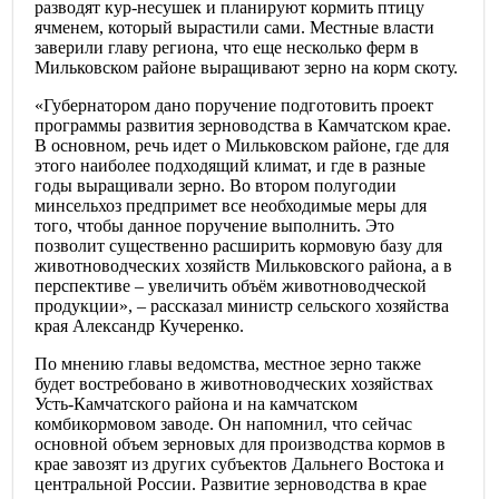
разводят кур-несушек и планируют кормить птицу
ячменем, который вырастили сами. Местные власти
заверили главу региона, что еще несколько ферм в
Мильковском районе выращивают зерно на корм скоту.
«Губернатором дано поручение подготовить проект
программы развития зерноводства в Камчатском крае.
В основном, речь идет о Мильковском районе, где для
этого наиболее подходящий климат, и где в разные
годы выращивали зерно. Во втором полугодии
минсельхоз предпримет все необходимые меры для
того, чтобы данное поручение выполнить. Это
позволит существенно расширить кормовую базу для
животноводческих хозяйств Мильковского района, а в
перспективе – увеличить объём животноводческой
продукции», – рассказал министр сельского хозяйства
края Александр Кучеренко.
По мнению главы ведомства, местное зерно также
будет востребовано в животноводческих хозяйствах
Усть-Камчатского района и на камчатском
комбикормовом заводе. Он напомнил, что сейчас
основной объем зерновых для производства кормов в
крае завозят из других субъектов Дальнего Востока и
центральной России. Развитие зерноводства в крае