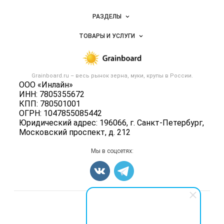
Новости Grainboard.ru
РАЗДЕЛЫ
Услуги и цены
Объявления
ТОВАРЫ И УСЛУГИ
Размещение рекламы
Каталог компаний
Зерно
Публичная оферта
Новости рынка
Крупы
Контактная информация
Форум
Grainboard.ru – весь
рынок зерна, муки, крупы
в России.
Мука
Политика обработки персональных данных
ООО «Инлайн»
Вакансии
Семена
ИНН: 7805355672
Для СМИ
Блог
КПП: 780501001
Корма
ОГРН: 1047855085442
Оборудование
Юридический адрес: 196066, г. Санкт-Петербург,
Московский проспект, д. 212
Прочее
Добавить объявление
Мы в соцсетях:
Карта объявлений
Счетчики, авторское право, логотипы